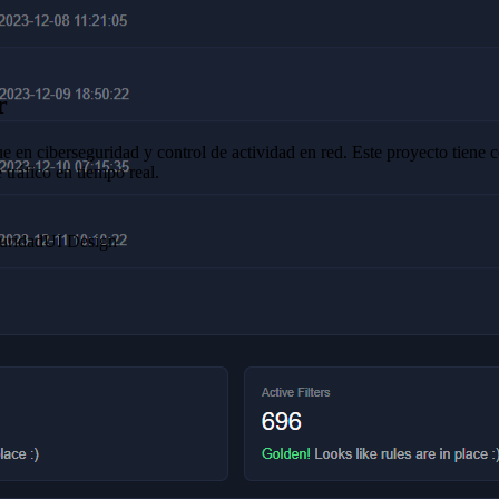
r
 en ciberseguridad y control de actividad en red. Este proyecto tiene c
 tráfico en tiempo real.
uridad
UI Design