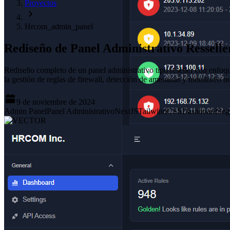
Proyectos
Hrcom_admin_panel
Rediseño de Panel Administrativo Resselle
Rediseño completo de un panel administrativo tipo reseller con enfoque
la gestión de reglas de firewall, detección de amenazas y monitoreo de
9 de noviembre de 2024
Admin Panel
Panel Administrativo
NextJS
TailwindCSS
Dashboard
Seg